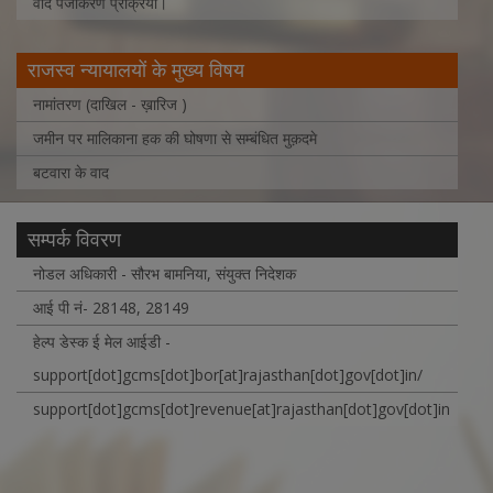
वाद पंजीकरण प्रक्रिया।
राजस्व न्यायालयों के मुख्य विषय
नामांतरण (दाखिल - ख़ारिज )
जमीन पर मालिकाना हक की घोषणा से सम्बंधित मुक़दमे
बटवारा के वाद
सम्पर्क विवरण
नोडल अधिकारी - सौरभ बामनिया, संयुक्त निदेशक
आई पी नं- 28148, 28149
हेल्प डेस्क ई मेल आईडी -
support[dot]gcms[dot]bor[at]rajasthan[dot]gov[dot]in/
support[dot]gcms[dot]revenue[at]rajasthan[dot]gov[dot]in