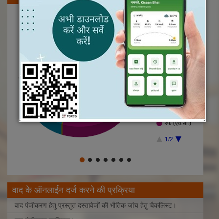
अपील
अपील डिक्री
इजराय
18.9%
इस्तगासा
दावा
24.4%
नजरसानी अपील
निगरानी
प्रार्थना पत्र
32.1%
8.8%
बाजदायरी
रेफ (एच.सी.)
1/2
वाद के ऑनलाईन दर्ज करने की प्रक्रिया
वाद पंजीकरण हेतु प्रस्‍तुत दस्‍तावेजों की भौतिक जांच हेतु चैकलिस्‍ट।